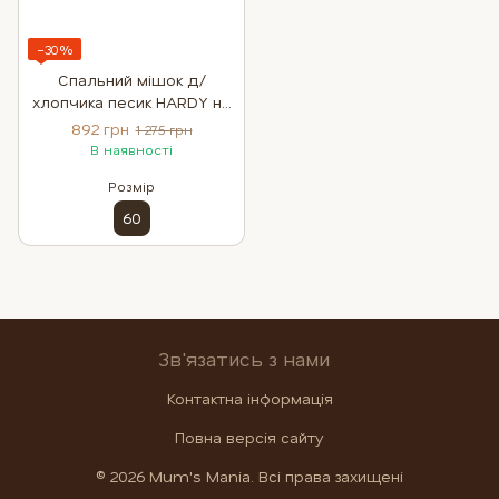
−30%
Спальний мішок д/
хлопчика песик HARDY на
застібці, 100% бавовна,
892 грн
1 275 грн
розмір 60 см
В наявності
Розмір
60
Зв'язатись з нами
Контактна інформація
Повна версія сайту
© 2026 Mum's Mania. Всі права захищені