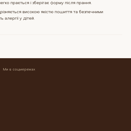
 легко прається і зберігає форму після прання.
різняється високою якістю пошиття та безпечними
ь алергії у дітей.
Ми в соцмережах