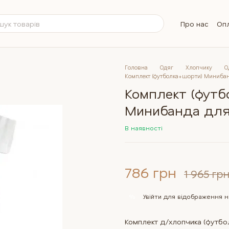
Про нас
Опл
Обмін та п
Контактна 
Бренди
Б
Питання та 
Головна
Одяг
Хлопчику
О
Комплект (футболка+шорти) Миниба
Комплект (фут
Минибанда для
В наявності
786 грн
1 965 гр
Увійти
для відображення н
%
Комплект д/хлопчика (футбол