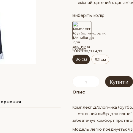
— якісний дитячий одяг з м'як
Виберіть колір
Розмір
86 см
92 см
Купити
Опис
вернення
Комплект д/хлопчика (футбол
— стильний вибір для вашої 
забезпечує комфорт протяго
Модель легко поєднується з