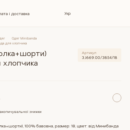
Укр
ата і доставка
овернення
інформація
Магазин
лог
Ремонт колясок
відповіді
дяг
Одяг Minibanda
нда для хлопчика
болка+шорти)
Артикул
3.J669.00/3854/18
 хлопчика
н
акопичувальної знижки
ка+шорти), 100% бавовна, размер: 18, цвет: від Минибанда