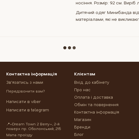
носіння. Розмір: 92 см. Виріб
Дитячий одяг Минибанда від
матеріалами, які не викликают
Контактна інформація
Клієнтам
Зв'язатись з нами
Вхід до кабінету
Про нас
Передзвонити вам?
Оплата і доставка
Написати в viber
Обмін та повернення
Написати в telegram
Контактна інформація
Магазин
📍«Dream Town 2 Berry», 2-й
Бренди
поверх пр. Оболонський, 21б
Блог
Мапа проїзду