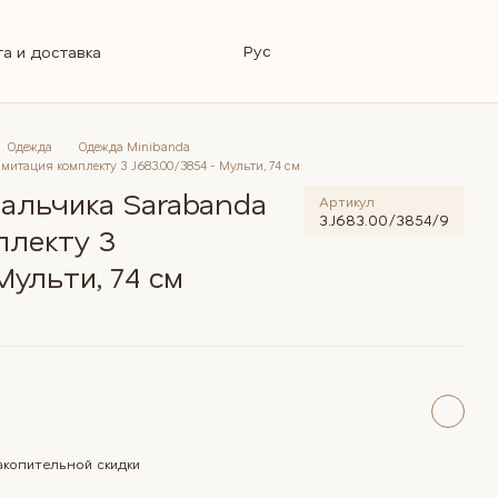
Рус
а и доставка
зврат
я информация
Магазин
Блог
Ремонт калясок
 ответы
Одежда
Одежда Minibanda
итация комплекту 3 .J683.00/3854 - Мульти, 74 см
альчика Sarabanda
Артикул
3.J683.00/3854/9
плекту 3
Мульти, 74 см
копительной скидки