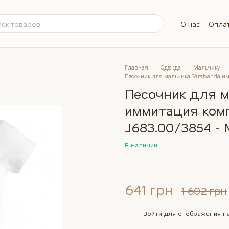
О нас
Оплат
Обмен и во
Контактна
Бренды
Вопросы и
Главная
Одежда
Мальчику
Песочник для мальчика Sarabanda имм
Песочник для м
иммитация ком
.J683.00/3854 - 
В наличии
641 грн
1 602 грн
Войти
для отображения на
%