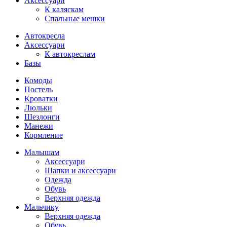
Аксессуари
К каляскам
Спальные мешки
Автокресла
Аксессуари
К автокреслам
Базы
Комоды
Постель
Кроватки
Люльки
Шезлонги
Манежи
Кормление
Малышам
Аксессуари
Шапки и аксессуари
Одежда
Обувь
Верхняя одежда
Мальчику
Верхняя одежда
Обувь