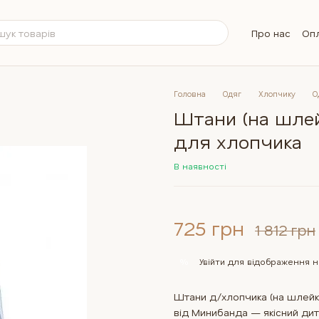
Про нас
Опл
Обмін та п
Контактна 
Бренди
Б
Питання та 
Головна
Одяг
Хлопчику
О
Штани (на шле
для хлопчика
В наявності
725 грн
1 812 грн
Увійти
для відображення н
%
Штани д/хлопчика (на шлейках
від Минибанда — якісний дитя