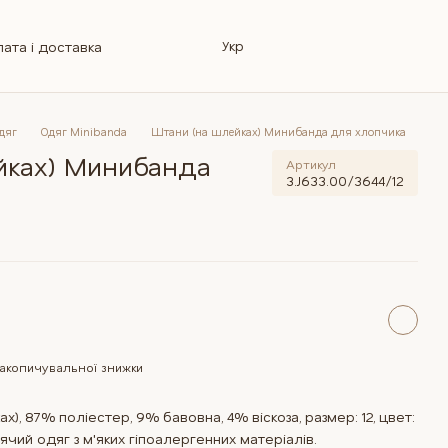
Укр
ата і доставка
овернення
інформація
Магазин
лог
Ремонт колясок
відповіді
дяг
Одяг Minibanda
Штани (на шлейках) Минибанда для хлопчика
йках) Минибанда
Артикул
3.J633.00/3644/12
акопичувальної знижки
), 87% поліестер, 9% бавовна, 4% віскоза, размер: 12, цвет:
чий одяг з м'яких гіпоалергенних матеріалів.