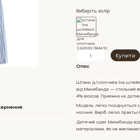
Виберіть колір
Купити
Опис
Штани д/хлопчика (на шлейках
від Минибанда — стильний ви
4% віскоза. Приємна на доти
Модель легко поєднується з
вернення
носіння. Виріб легко прається
Дитячий одяг Минибанда від
матеріалами, які не викликают