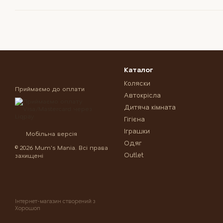
Каталог
Коляски
Приймаємо до оплати
Автокрісла
Дитяча кімната
Гігієна
Іграшки
Мобільна версія
Одяг
© 2026 Mum's Mania. Всі права
Outlet
захищені
Інтернет-магазин створений з
Хорошоп