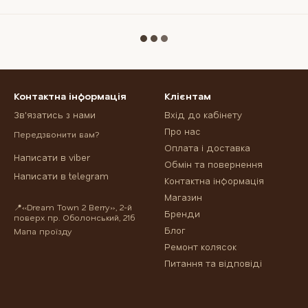
Контактна інформація
Клієнтам
Зв'язатись з нами
Вхід до кабінету
Про нас
Передзвонити вам?
Оплата і доставка
Написати в viber
Обмін та повернення
Написати в telegram
Контактна інформація
Магазин
📍«Dream Town 2 Berry», 2-й
Бренди
поверх пр. Оболонський, 21б
Блог
Мапа проїзду
Ремонт колясок
Питання та відповіді