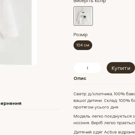
Виберіть колір
Розмір
104 см
Купити
Опис
Светр д/хлопчика, 100% бавов
вашої дитини. Склад: 100% б
вернення
протягом усього дня.
Модель легко поєднується з
носіння. Виріб легко прається
Дитячий одяг Active відрізн