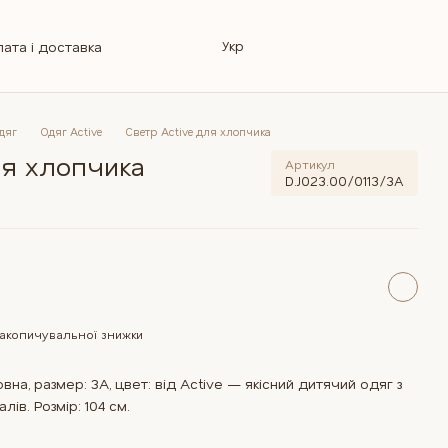
Укр
ата і доставка
овернення
інформація
Магазин
лог
Ремонт колясок
відповіді
дяг
Одяг Active
Светр Active для хлопчика
ля хлопчика
Артикул
D.J023.00/0113/3A
акопичувальної знижки
на, размер: 3A, цвет: від Active — якісний дитячий одяг з
лів. Розмір: 104 см.