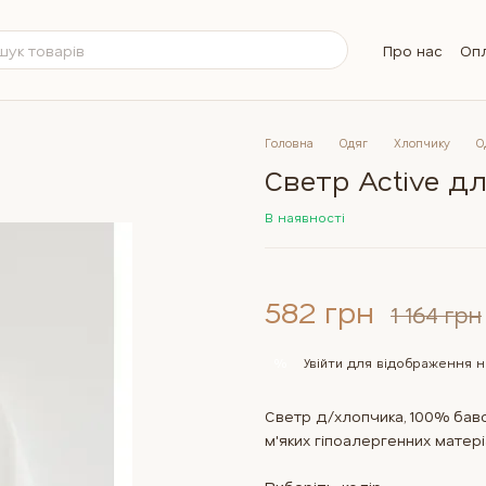
Про нас
Опл
Обмін та п
Контактна 
Бренди
Б
Питання та 
Головна
Одяг
Хлопчику
О
Светр Active д
В наявності
582 грн
1 164 грн
Увійти
для відображення н
%
Светр д/хлопчика, 100% бавов
м'яких гіпоалергенних матеріа