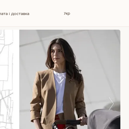
Укр
ата і доставка
овернення
інформація
Магазин
лог
Ремонт колясок
відповіді