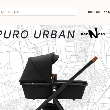
Про нас
Опл
Обмін та п
Контактна 
Бренди
Б
Питання та 