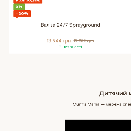
Хіт
−30%
Валіза 24/7 Sprayground
13 944 грн
19 920 грн
В наявності
Дитячий м
Mum's Mania — мережа спеціа