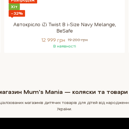
Хіт
−32%
Автокрісло iZi Twist B i-Size Navy Melange,
BeSafe
12 999 грн
19 200 грн
В наявності
агазин Mum's Mania — коляски та товари
лізованих магазинів дитячих товарів для дітей від народження 
України.