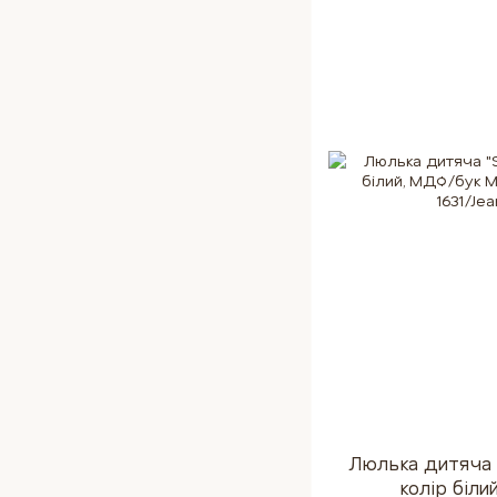
Люлька дитяча 
колір біл