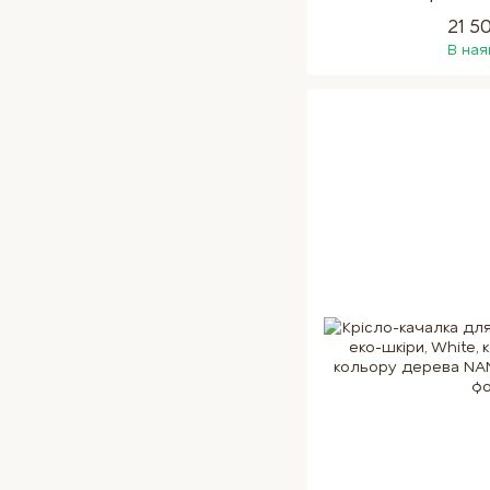
21 5
В ная