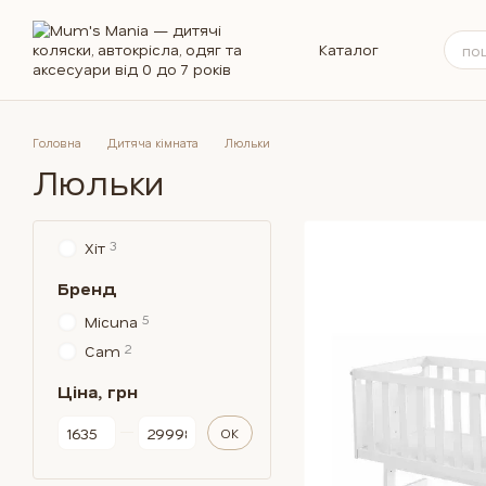
Перейти до основного контенту
Каталог
Головна
Дитяча кімната
Люльки
Люльки
3
Хіт
Бренд
5
Micuna
2
Cam
Ціна, грн
Від Ціна, грн
До Ціна, грн
ОК