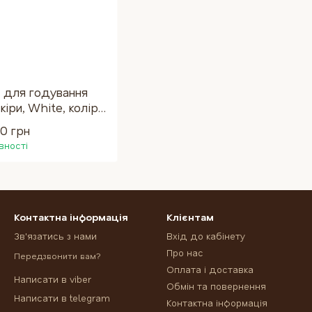
а для годування
іри, White, колір
 кольору дерева
00 грн
вності
Контактна інформація
Клієнтам
Зв'язатись з нами
Вхід до кабінету
Про нас
Передзвонити вам?
Оплата і доставка
Написати в viber
Обмін та повернення
Написати в telegram
Контактна інформація