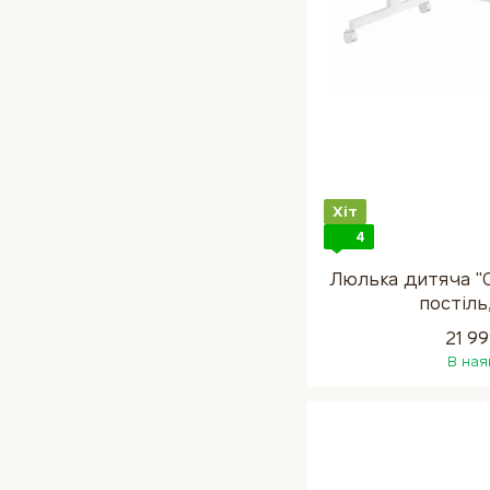
Хіт
4
Люлька дитяча "
постiль
21 9
В ная