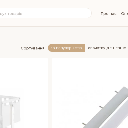
Про нас
Опл
Обмін та п
Контактна 
Бренди
Б
Питання та 
Сортування:
за популярністю
спочатку дешевше