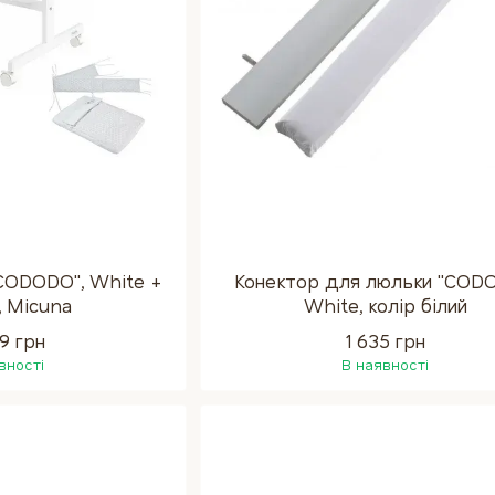
CODODO", White +
Конектор для люльки "CODO
, Micuna
White, колір білий
99 грн
1 635 грн
вності
В наявності