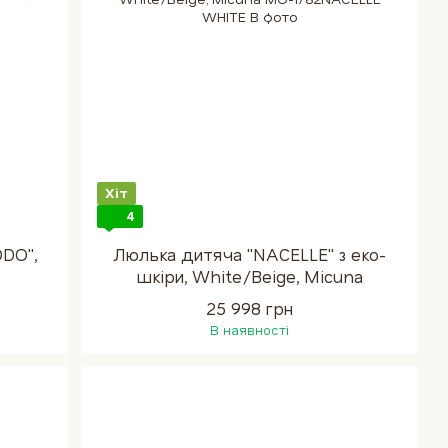
Хіт
4
DO",
Люлька дитяча "NACELLE" з еко-
шкіри, White/Beige, Micuna
25 998 грн
В наявності