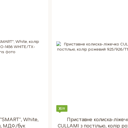
Хіт
"SMART", White,
Приставне колиска-ліжеч
ий, МДФ/бук
CULLAMI з постілью, колір р