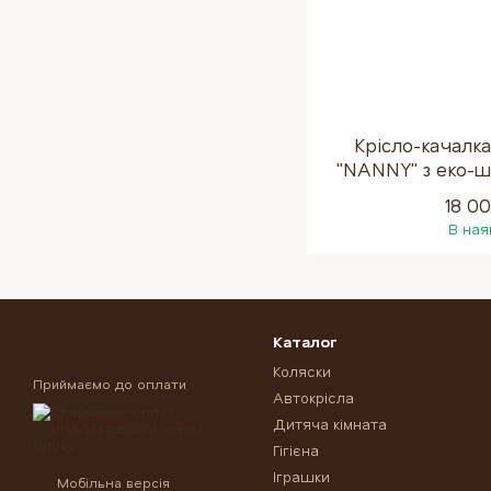
Крісло-качалк
"NANNY" з еко-шк
білий, качалка
18 0
В ная
Каталог
Коляски
Приймаємо до оплати
Автокрісла
Дитяча кімната
Гігієна
Іграшки
Мобільна версія