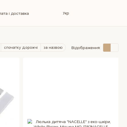
Укр
ата і доставка
овернення
інформація
Магазин
лог
Ремонт колясок
відповіді
спочатку дорожчі
за назвою
Відображення: