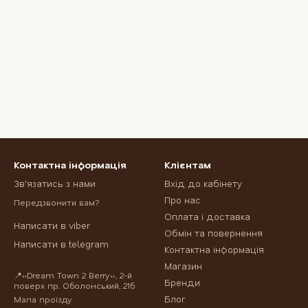
Контактна інформація
Клієнтам
Зв'язатись з нами
Вхід до кабінету
Про нас
Передзвонити вам?
Оплата і доставка
Написати в viber
Обмін та повернення
Написати в telegram
Контактна інформація
Магазин
📍«Dream Town 2 Berry», 2-й
Бренди
поверх пр. Оболонський, 21б
Блог
Мапа проїзду