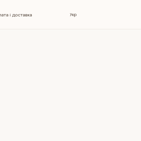
Укр
ата і доставка
овернення
інформація
Магазин
лог
Ремонт колясок
відповіді