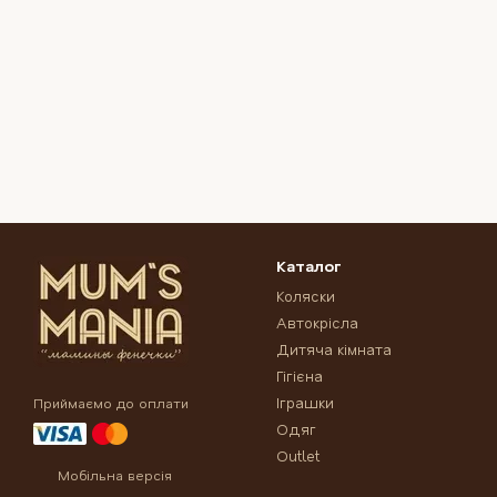
Каталог
Коляски
Автокрісла
Дитяча кімната
Гігієна
Іграшки
Приймаємо до оплати
Одяг
Outlet
Мобільна версія