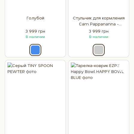
Голубой
Стульчик для кормления
Cam Pappananna -
Мульти
3 999 грн
3 999 грн
В наличии
В наличии