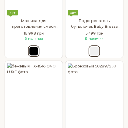
Хит
Хит
Машина для
Подогреватель
приготовления смеси
бутылочек Baby Brezza
FORMULA PRO ADVANCED
Safe + Smart
16 998 грн
5 499 грн
від BABY BREZZA
В наличии
В наличии