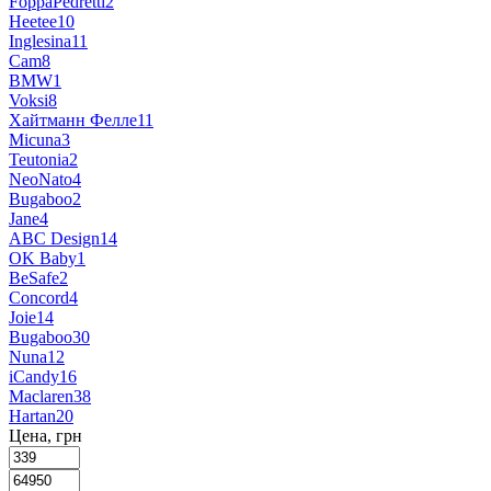
FoppaPedretti
2
Heetee
10
Inglesina
11
Cam
8
BMW
1
Voksi
8
Хайтманн Фелле
11
Micuna
3
Teutonia
2
NeoNato
4
Bugaboo
2
Jane
4
ABC Design
14
OK Baby
1
BeSafe
2
Concord
4
Joie
14
Bugaboo
30
Nuna
12
iCandy
16
Maclaren
38
Hartan
20
Цена, грн