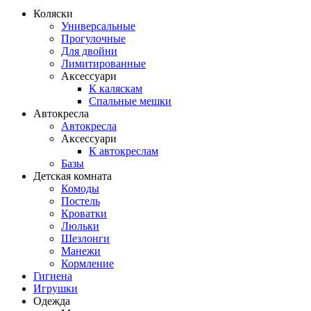
Коляски
Универсальные
Прогулочные
Для двойни
Лимитированные
Аксессуари
К каляскам
Спальные мешки
Автокресла
Автокресла
Аксессуари
К автокреслам
Базы
Детская комната
Комоды
Постель
Кроватки
Люльки
Шезлонги
Манежи
Кормление
Гигиена
Игрушки
Одежда