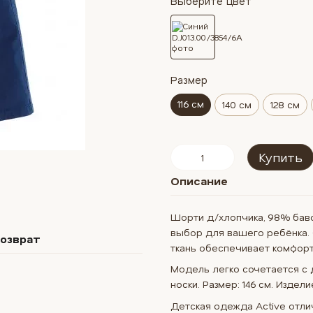
Выберите цвет
Размер
116 см
140 см
128 см
Купить
Описание
Шорти д/хлопчика, 98% бавов
выбор для вашего ребёнка. 
озврат
ткань обеспечивает комфорт
Модель легко сочетается с
носки. Размер: 146 см. Издел
Детская одежда Active отл