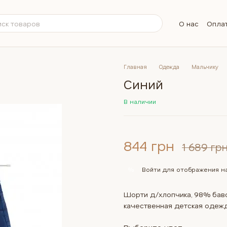
О нас
Оплат
Обмен и во
Контактна
Бренды
Вопросы и
Главная
Одежда
Мальчику
Синий
В наличии
844 грн
1 689 гр
Войти
для отображения на
%
Шорти д/хлопчика, 98% бавов
качественная детская одежда