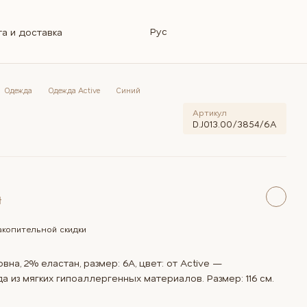
Рус
а и доставка
зврат
я информация
Магазин
Блог
Ремонт калясок
 ответы
Одежда
Одежда Active
Синий
Артикул
D.J013.00/3854/6A
н
копительной скидки
на, 2% еластан, размер: 6A, цвет: от Active —
 из мягких гипоаллергенных материалов. Размер: 116 см.