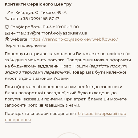
Контакти Сервісного Центру
📍м. Київ, вул. О. Тихого, 49-А
📞 тел. +38 (099) 168 87 47
⏰ Графік роботи: Пн-Чт 10:00-18:00
✉️ e-mail: sv@remont-kolyasok.kiev.ua
🌍 website:
https://remont-kolyasok-kiev.webflow.io/
Термін повернення
Повернути отримані замовлення Ви можете не пізніше ніж
за 14 днів з моменту покупки. Повернення можна оформити
на будь-якому відділенні Нової Пошти
(вартість послуги
згідно з тарифами перевізника)
. Товар має бути належної
якості згідно з законом України.
При оформленні повернення вам необхідно заповнити
бланк поворотної накладної, який було вкладено до
покупки, вказавши причини. При втраті бланка Ви можете
запросити його, зв'язавшись з нами.
Порядок та способи повернення:
більше інформаціі про
повернення